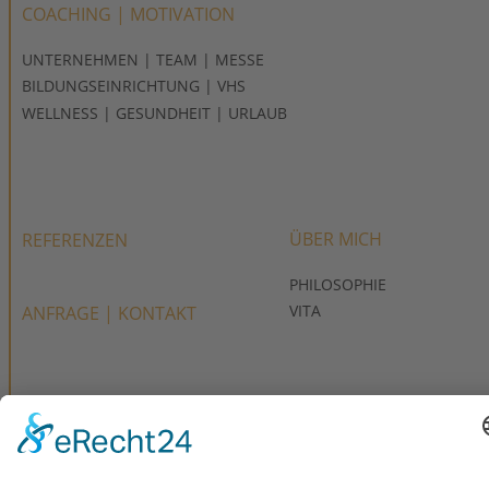
COACHING | MOTIVATION
UNTERNEHMEN | TEAM | MESSE
BILDUNGSEINRICHTUNG | VHS
WELLNESS | GESUNDHEIT | URLAUB
ÜBER MICH
REFERENZEN
PHILOSOPHIE 
VITA
ANFRAGE | KONTAKT
TIPPS & LINKS
SOCIAL MEDIA
IMPRESSUM
FACEBOOK
XING