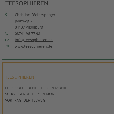
TEESOPHIEREN
Christian Föckersperger

Jahnweg 7
84137 Vilsbiburg
08741 96 77 98

info@teesophieren.de

www.teesophieren.de

TEESOPHIEREN
PHILOSOPHIERENDE TEEZEREMONIE
SCHWEIGENDE TEEZEREMONIE
VORTRAG: DER TEEWEG