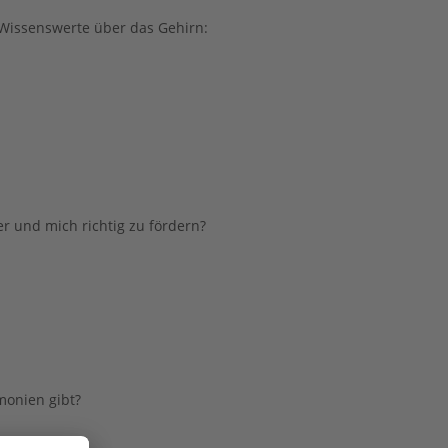
 Wissenswerte über das Gehirn: 
r und mich richtig zu fördern? 
monien gibt? 