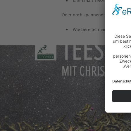
Kann man Teezeremonien auc
•
Oder noch spannender: Tun wir das 
Wie bereitet man eigentlich Te
•