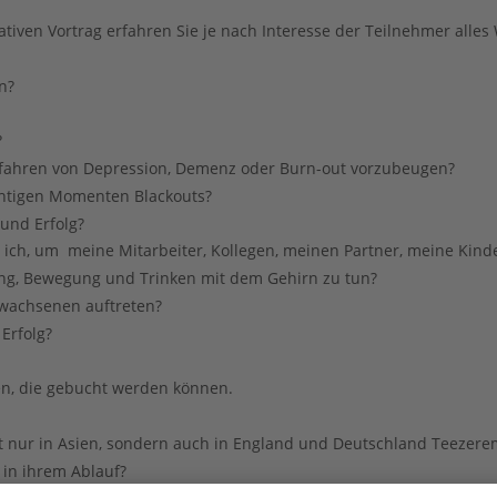
iven Vortrag erfahren Sie je nach Interesse der Teilnehmer alles
n? 
 
fahren von Depression, Demenz oder Burn-out vorzubeugen? 
htigen Momenten Blackouts? 
und Erfolg? 
ich, um  meine Mitarbeiter, Kollegen, meinen Partner, meine Kinde
g, Bewegung und Trinken mit dem Gehirn zu tun? 
wachsenen auftreten? 
Erfolg? 
en, die gebucht werden können.
t nur in Asien, sondern auch in England und Deutschland Teezere
 in ihrem Ablauf? 