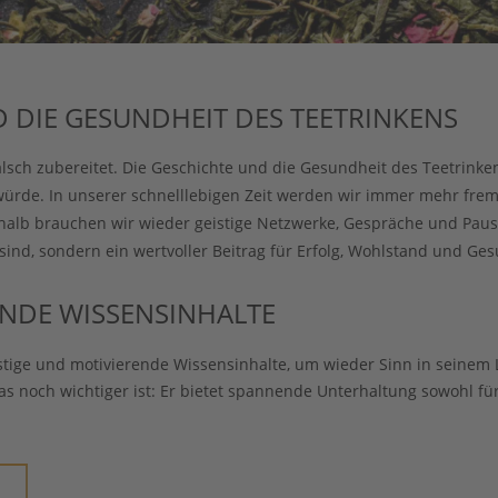
D DIE GESUNDHEIT DES TEETRINKENS
falsch zubereitet. Die Geschichte und die Gesundheit des Teetrinke
würde. In unserer schnelllebigen Zeit werden wir immer mehr fre
lb brauchen wir wieder geistige Netzwerke, Gespräche und Pausen.
ind, sondern ein wertvoller Beitrag für Erfolg, Wohlstand und Ges
ENDE WISSENSINHALTE
stige und motivierende Wissensinhalte, um wieder Sinn in seinem L
 was noch wichtiger ist: Er bietet spannende Unterhaltung sowohl f