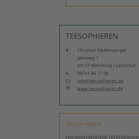
TEESOPHIEREN
Christian Föckersperger

Jahnweg 7
84137 Vilsbiburg / Landshut
08741 96 77 98

info@teesophieren.de

www.teesophieren.de

TEESOPHIEREN
PHILOSOPHIERENDE TEEZEREMONI