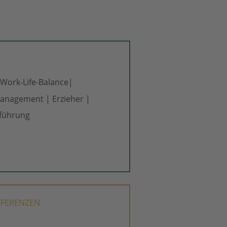
Work-Life-Balance|  
management | Erzieher | 
sführung
EFERENZEN