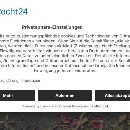
h zu hause abhalten? 
nicht schon längst, aber es ist uns nicht mehr bewusst oder es ist
e richtig zu? 